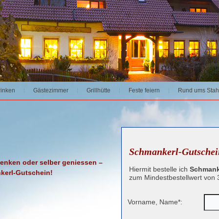
rinken
Gästezimmer
Grillhütte
Feste feiern
Rund ums Stah
Schmankerl-Gutschei
enken oder selber geniessen –
Hiermit bestelle ich
Schmank
kerl-Gutschein!
zum Mindestbestellwert von 
Vorname, Name*: