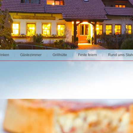
rinken
Gästezimmer
Grillhütte
Feste feiern
Rund ums Stah