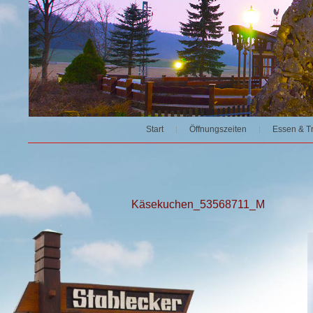
Start
Öffnungszeiten
Essen & T
Käsekuchen_53568711_M