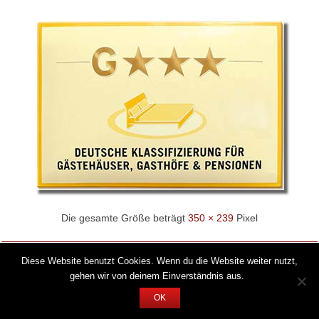
Die gesamte Größe beträgt
350 × 239
Pixel
Diese Website benutzt Cookies. Wenn du die Website weiter nutzt,
© 2026 by Stahlecker Hof -
Hinkom
gehen wir von deinem Einverständnis aus.
OK