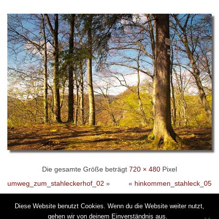
Die gesamte Größe beträgt
720 × 480
Pixel
umweg_zum_stahleckerhof_02
»
«
hinkommen_stahleck_05
Diese Website benutzt Cookies. Wenn du die Website weiter nutzt,
gehen wir von deinem Einverständnis aus.
© 2026 by Stahlecker Hof -
Hinkom